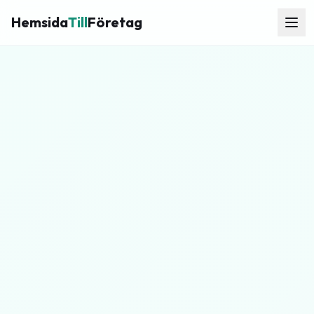
Hemsida
Till
Företag